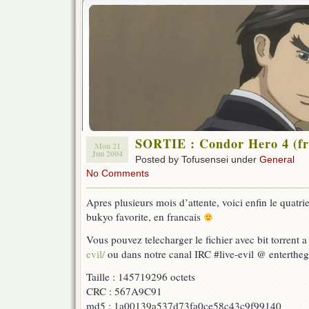
SORTIE : Condor Hero 4 (fr
Mon 21
Jun 2004
Posted by Tofusensei under
General
No Comments
Apres plusieurs mois d’attente, voici enfin le quatr
bukyo favorite, en francais
Vous pouvez telecharger le fichier avec bit torrent 
evil/
ou dans notre canal IRC #live-evil @ enterth
Taille : 145719296 octets
CRC : 567A9C91
md5 : 1a00139a537d73fa0ce58c43c9f99140