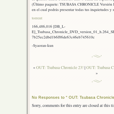
(Último paquete: TSUBASA CHRONICLE Versión D
en el cual podrás presentar todas tus inquietudes y 
torrent
166,486,016 [DB_L-
E]_Tsubasa_Chronicle_DVD_version_01_h.264_S
7b25ec2dbd1b6f86de63c46eb745610c
-Syaoran-kun
«
OUT: Tsubasa Chronicle 23!
|
OUT: Tsubasa Ch
»
No Responses to “ OUT: Tsubasa Chronicle
Sorry, comments for this entry are closed at this t