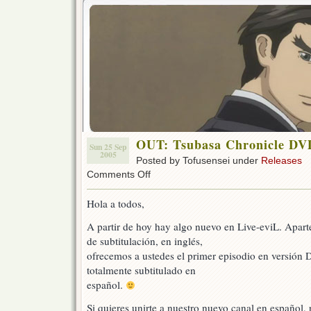
OUT: Tsubasa Chronicle DVD
Sun 25 Sep
2005
Posted by Tofusensei under
Releases
on
Comments Off
OUT:
Tsubasa
Hola a todos,
Chronicle
DVD
A partir de hoy hay algo nuevo en Live-eviL. Aparte
1
de subtitulación, en inglés,
in
Spanish!
ofrecemos a ustedes el primer episodio en versión
totalmente subtitulado en
español.
Si quieres unirte a nuestro nuevo canal en español, p